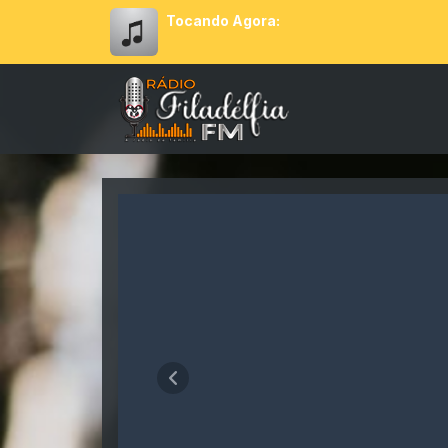
Tocando Agora:
Rádio Filadélfia FM
Anterior