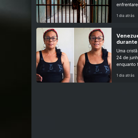
enfrentar
1 dia atrás
Venezue
durante
Uma cristã
24 de jun
enquanto f
1 dia atrás