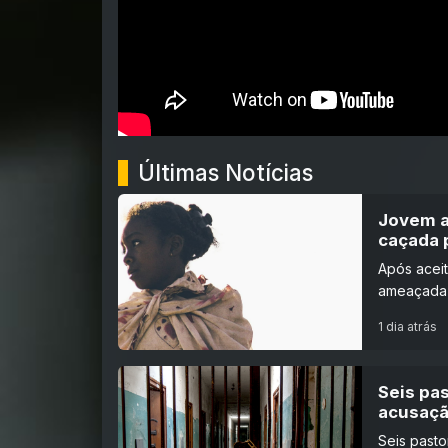
Últimas Notícias
Jovem a
caçada 
Após aceit
ameaçada 
1 dia atrás
Seis pa
acusaçã
Seis pasto