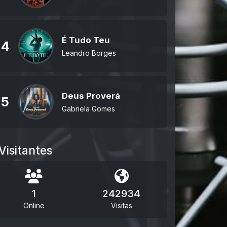
É Tudo Teu
4
Leandro Borges
Deus Proverá
5
Gabriela Gomes
Visitantes
1
242934
Online
Visitas